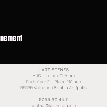
vénement
L'ART-SCENES
MJC - Ile aux Trésors
Garbejaïre 2 - Place Méjane
06560 Valbonne Sophia Antipolis
07.55.60.44.11
contact@lart-scenes.fr