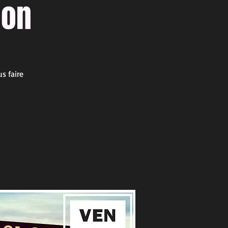
ion
s faire