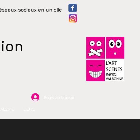
éseaux sociaux en un clic
tion
Accès au bureau
ALERIE
LIENS