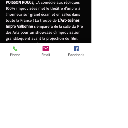
POISSON ROUGE
, LA comédie aux répliques 
100% improvisées met le théâtre d'impro à 
l'honneur sur grand écran et en salles dans 
toute la France ! La troupe de
 L'Art-Scènes 
Impro Valbonne
 s'emparera de la salle du Pré 
des Arts pour un showcase d'improvisation 
grandiloquent avant la projection du film. 
Une impro nommée Le blues de Mr Black en 
3 actes sous la forme d'une série d'histoires 
Phone
Email
Facebook
improvisées basées sur les thèmes proposés 
par le public. Suivi du feel-good movie 
tendre et drôle de la rentrée. Rendez-vous
mercredi 18 octobre à 20h00
 pour une 
expérience de théâtre et de cinéma unique.   
LE BLUES DE MR BLACK
Durée : 30min
D'après une idée originale de : Sylvain Abdon
Metteur en scène : Olivier Rozanski
En lire plus >