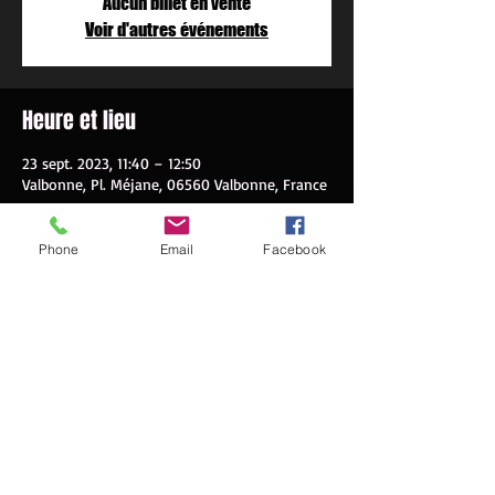
Aucun billet en vente
Voir d'autres événements
Heure et lieu
23 sept. 2023, 11:40 – 12:50
Valbonne, Pl. Méjane, 06560 Valbonne, France
À propos de l'événement
Phone
Email
Facebook
Gratuit et sans réservation
Partager cet événement